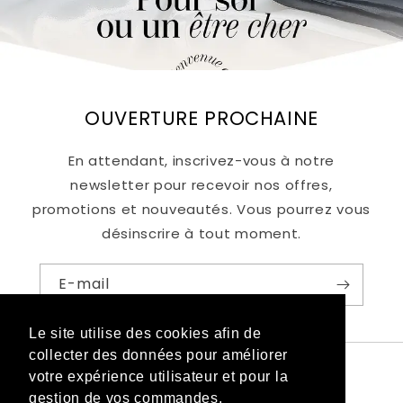
OUVERTURE PROCHAINE
En attendant, inscrivez-vous à notre
newsletter pour recevoir nos offres,
promotions et nouveautés. Vous pourrez vous
désinscrire à tout moment.
E-mail
Le site utilise des cookies afin de
Le site utilise des cookies afin de
collecter des données pour améliorer
collecter des données pour améliorer
votre expérience utilisateur et pour la
votre expérience utilisateur et pour la
gestion de vos commandes.
gestion de vos commandes.