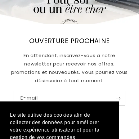
OUVERTURE PROCHAINE
En attendant, inscrivez-vous à notre
newsletter pour recevoir nos offres,
promotions et nouveautés. Vous pourrez vous
désinscrire à tout moment.
E-mail
Le site utilise des cookies afin de
Le site utilise des cookies afin de
collecter des données pour améliorer
collecter des données pour améliorer
votre expérience utilisateur et pour la
votre expérience utilisateur et pour la
gestion de vos commandes.
gestion de vos commandes.